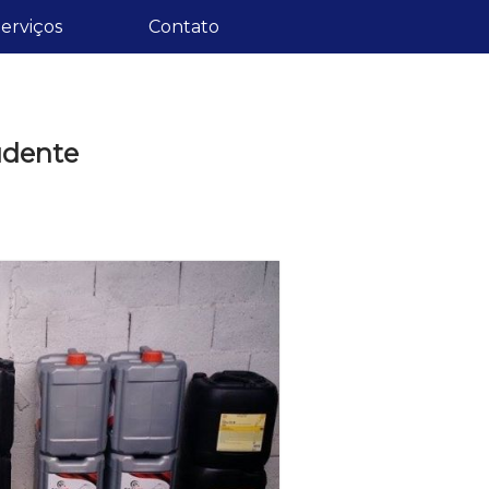
erviços
Contato
rudente