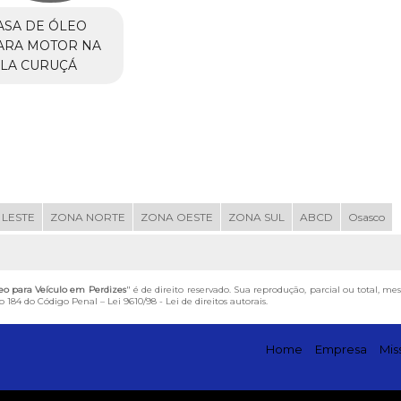
ASA DE ÓLEO
ARA MOTOR NA
ILA CURUÇÁ
 LESTE
ZONA NORTE
ZONA OESTE
ZONA SUL
ABCD
Osasco
eo para Veículo em Perdizes
" é de direito reservado. Sua reprodução, parcial ou total, m
igo 184 do Código Penal –
Lei 9610/98 - Lei de direitos autorais
.
Home
Empresa
Mis