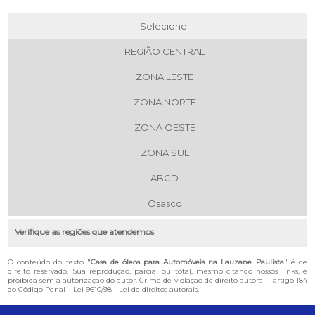
Selecione:
REGIÃO CENTRAL
ZONA LESTE
ZONA NORTE
ZONA OESTE
ZONA SUL
ABCD
Osasco
Verifique as regiões que atendemos
O conteúdo do texto "
Casa de óleos para Automóveis na Lauzane Paulista
" é de
direito reservado. Sua reprodução, parcial ou total, mesmo citando nossos links, é
proibida sem a autorização do autor. Crime de violação de direito autoral – artigo 184
do Código Penal –
Lei 9610/98 - Lei de direitos autorais
.