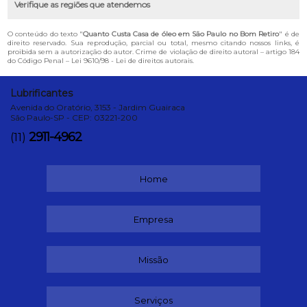
Verifique as regiões que atendemos
O conteúdo do texto "
Quanto Custa Casa de óleo em São Paulo no Bom Retiro
" é de
direito reservado. Sua reprodução, parcial ou total, mesmo citando nossos links, é
proibida sem a autorização do autor. Crime de violação de direito autoral – artigo 184
do Código Penal –
Lei 9610/98 - Lei de direitos autorais
.
Lubrificantes
Avenida do Oratório, 3153 - Jardim Guairaca
São Paulo-SP - CEP: 03221-200
2911-4962
(11)
Home
Empresa
Missão
Serviços