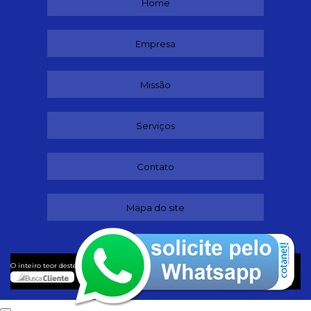
Home
Empresa
Missão
Serviços
Contato
Mapa do site
©
O inteiro teor deste site está sujeito à proteção de direitos autorais. Copyright
Lubrificantes (Lei 9610 de 19/02/1998)