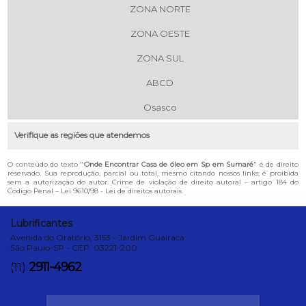
ZONA NORTE
ZONA OESTE
ZONA SUL
ABCD
Osasco
Verifique as regiões que atendemos
O conteúdo do texto "
Onde Encontrar Casa de óleo em Sp em Sumaré
" é de direito
reservado. Sua reprodução, parcial ou total, mesmo citando nossos links, é proibida
sem a autorização do autor. Crime de violação de direito autoral – artigo 184 do
Código Penal –
Lei 9610/98 - Lei de direitos autorais
.
Lubrificantes
Avenida do Oratório, 3153 - Jardim Guairaca
São Paulo-SP - CEP: 03221-200
2911-4962
(11)