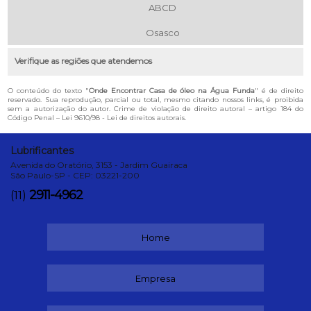
ABCD
Osasco
Verifique as regiões que atendemos
O conteúdo do texto "
Onde Encontrar Casa de óleo na Água Funda
" é de direito
reservado. Sua reprodução, parcial ou total, mesmo citando nossos links, é proibida
sem a autorização do autor. Crime de violação de direito autoral – artigo 184 do
Código Penal –
Lei 9610/98 - Lei de direitos autorais
.
Lubrificantes
Avenida do Oratório, 3153 - Jardim Guairaca
São Paulo-SP - CEP: 03221-200
2911-4962
(11)
Home
Empresa